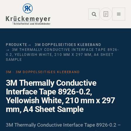
Skip to main navigation
Skip to main content
Skip to page footer
PRODUKTE
3M DOPPELSEITIGES KLEBEBAND
3M THERMALLY CONDUCTIVE INTERFACE TAPE 8926-
0.2, YELLOWISH WHITE, 210 MM X 297 MM, A4 SHEET
SAMPLE
3M · 3M DOPPELSEITIGES KLEBEBAND
3M Thermally Conductive
Interface Tape 8926-0.2,
Yellowish White, 210 mm x 297
mm, A4 Sheet Sample
3M Thermally Conductive Interface Tape 8926-0.2 –