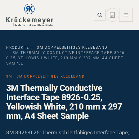
Skip to main navigation
Skip to main content
Skip to page footer
PRODUKTE
3M DOPPELSEITIGES KLEBEBAND
3M THERMALLY CONDUCTIVE INTERFACE TAPE 8926-
0.25, YELLOWISH WHITE, 210 MM X 297 MM, A4 SHEET
SAMPLE
3M · 3M DOPPELSEITIGES KLEBEBAND
3M Thermally Conductive
Interface Tape 8926-0.25,
Yellowish White, 210 mm x 297
mm, A4 Sheet Sample
3M 8926-0.25: Thermisch leitfähiges Interface Tape,