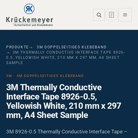
Skip to main navigation
Skip to main content
Skip to page footer
PRODUKTE
3M DOPPELSEITIGES KLEBEBAND
3M THERMALLY CONDUCTIVE INTERFACE TAPE 8926-
0.5, YELLOWISH WHITE, 210 MM X 297 MM, A4 SHEET
SAMPLE
3M · 3M DOPPELSEITIGES KLEBEBAND
3M Thermally Conductive
Interface Tape 8926-0.5,
Yellowish White, 210 mm x 297
mm, A4 Sheet Sample
3M 8926-0.5 Thermally Conductive Interface Tape –