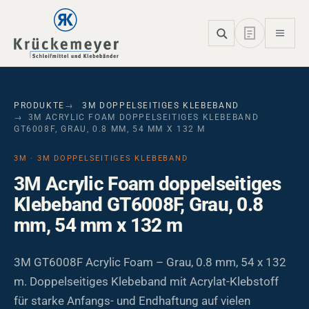
Skip to main navigation
Skip to main content
Skip to page footer
PRODUKTE
3M DOPPELSEITIGES KLEBEBAND
3M ACRYLIC FOAM DOPPELSEITIGES KLEBEBAND
GT6008F, GRAU, 0.8 MM, 54 MM X 132 M
3M · 3M DOPPELSEITIGES KLEBEBAND
3M Acrylic Foam doppelseitiges
Klebeband GT6008F, Grau, 0.8
mm, 54 mm x 132 m
3M GT6008F Acrylic Foam – Grau, 0.8 mm, 54 x 132
m. Doppelseitiges Klebeband mit Acrylat-Klebstoff
für starke Anfangs- und Endhaftung auf vielen