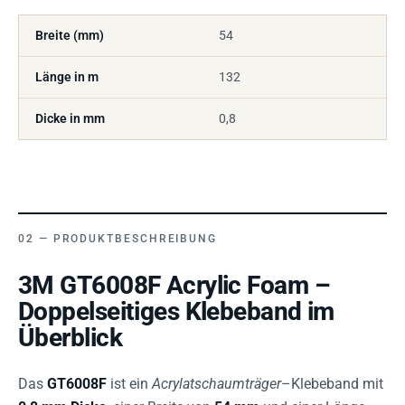
Breite (mm)
54
Länge in m
132
Dicke in mm
0,8
PRODUKTBESCHREIBUNG
3M GT6008F Acrylic Foam –
Doppelseitiges Klebeband im
Überblick
Das
GT6008F
ist ein
Acrylatschaumträger
–Klebeband mit