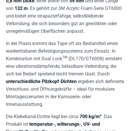
0,8 mm Dicke
, einer Breite von
54 mm
und einer Länge
von
132 m
. Es gehört zur
3M Acrylic Foam
-Serie GT6000
und bietet eine strapazierfähige, selbstklebende
Verbindung, die sich besonders gut an gewölbten oder
unregelmäßigen Oberflächen anpasst.
In der Praxis kommt das Tape oft als Bestandteil eines
wiederlösbaren Befestigungssystems zum Einsatz. In
TM
Kombination mit Dual Lock
(DL170/GT6008) entsteht
eine vib­rations­dämpfende, belastbare Verbindung, die
sich bei Bedarf spielend leicht trennen lässt. Durch
unterschiedliche Pilzkopf-Dichten
ergeben sich definierte
Verschluss- und Öffnungskräfte – ideal für modulare
Montageszenarien in der Karosserie- oder
Innenausstattung.
Die Klebeband-Dichte liegt bei circa
700 kg/m³
. Das
Produkt ist
temperatur-, witterungs-, UV- und