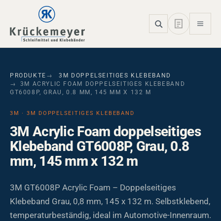
Skip to main navigation
Skip to main content
Skip to page footer
PRODUKTE
3M DOPPELSEITIGES KLEBEBAND
3M ACRYLIC FOAM DOPPELSEITIGES KLEBEBAND
GT6008P, GRAU, 0.8 MM, 145 MM X 132 M
3M · 3M DOPPELSEITIGES KLEBEBAND
3M Acrylic Foam doppelseitiges
Klebeband GT6008P, Grau, 0.8
mm, 145 mm x 132 m
3M GT6008P Acrylic Foam – Doppelseitiges
Klebeband Grau, 0,8 mm, 145 x 132 m. Selbstklebend,
temperaturbeständig, ideal im Automotive-Innenraum.