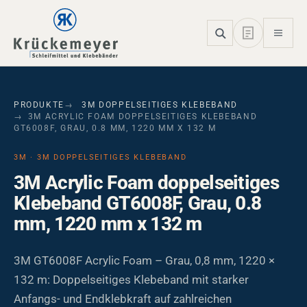
Skip to main navigation
Skip to main content
Skip to page footer
PRODUKTE
3M DOPPELSEITIGES KLEBEBAND
3M ACRYLIC FOAM DOPPELSEITIGES KLEBEBAND
GT6008F, GRAU, 0.8 MM, 1220 MM X 132 M
3M · 3M DOPPELSEITIGES KLEBEBAND
3M Acrylic Foam doppelseitiges
Klebeband GT6008F, Grau, 0.8
mm, 1220 mm x 132 m
3M GT6008F Acrylic Foam – Grau, 0,8 mm, 1220 ×
132 m: Doppelseitiges Klebeband mit starker
Anfangs- und Endklebkraft auf zahlreichen