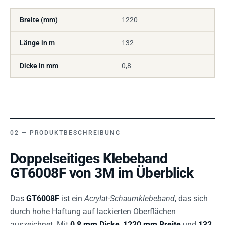
Breite (mm)
1220
Länge in m
132
Dicke in mm
0,8
PRODUKTBESCHREIBUNG
Doppelseitiges Klebeband
GT6008F von 3M im Überblick
Das
GT6008F
ist ein
Acrylat-Schaumklebeband
, das sich
durch hohe Haftung auf lackierten Oberflächen
auszeichnet. Mit
0,8 mm Dicke
,
1220 mm Breite
und
132