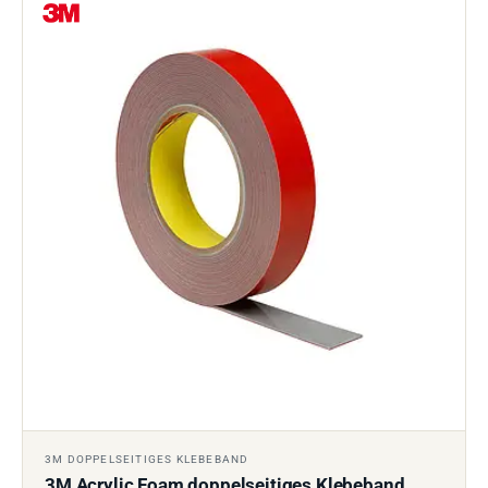
3M DOPPELSEITIGES KLEBEBAND
3M Acrylic Foam doppelseitiges Klebeband