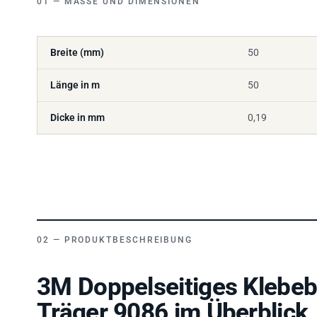
Breite (mm)
50
Länge in m
50
Dicke in mm
0,19
PRODUKTBESCHREIBUNG
3M Doppelseitiges Klebeb
Träger 9086 im Überblick