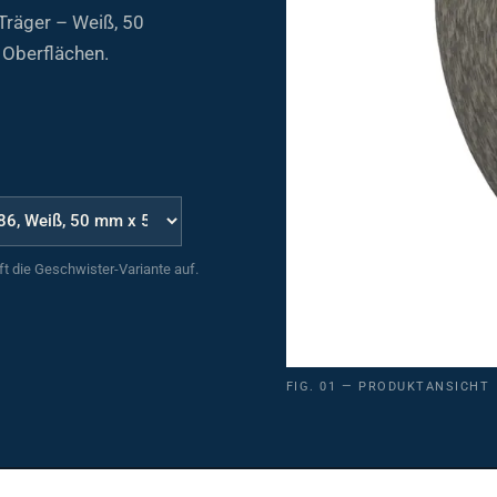
Träger – Weiß, 50
 Oberflächen.
uft die Geschwister-Variante auf.
FIG. 01 — PRODUKTANSICHT