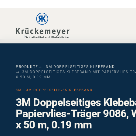
Skip to main navigation
Skip to main content
Skip to page footer
PRODUKTE
3M DOPPELSEITIGES KLEBEBAND
3M DOPPELSEITIGES KLEBEBAND MIT PAPIERVLIES-TRÄG
50 M, 0.19 MM
3M · 3M DOPPELSEITIGES KLEBEBAND
3M Doppelseitiges Klebeb
Papiervlies-Träger 9086,
x 50 m, 0.19 mm