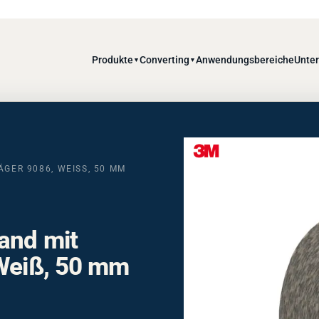
Produkte
Converting
Anwendungsbereiche
Unte
▼
▼
ER 9086, WEISS, 50 MM X
and mit
 Weiß, 50 mm