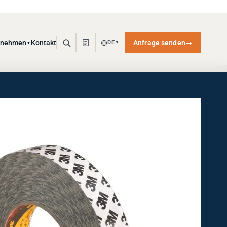
rnehmen
Kontakt
Anfrage senden
→
DE
▼
▼