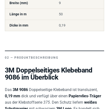
Breite (mm)
9
Länge in m
50
Dicke in mm
0,19
PRODUKTBESCHREIBUNG
3M Doppelseitiges Klebeband
9086 im Überblick
Das
3M 9086
Doppelseitige Klebeband ist transluzent,
0,19 mm
dick und verfügt über einen
Papiervlies-Träger
aus der Klebstoffserie
375
. Den Schutz liefern
weißes
Schutzpapier
mit schwarzem
3M Logo
. Es handelt sich