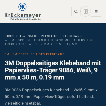
Skip to main navigation
Skip to main content
Skip to page footer
PRODUKTE
3M DOPPELSEITIGES KLEBEBAND
3M DOPPELSEITIGES KLEBEBAND MIT PAPIERVLIES-
TRÄGER 9086, WEISS, 9 MM X 50 M, 0.19 MM
3M · 3M DOPPELSEITIGES KLEBEBAND
3M Doppelseitiges Klebeband mit
Papiervlies-Träger 9086, Weiß, 9
mm x 50 m, 0.19 mm
3M 9086 Doppelseitiges Klebeband – Weiß, 9 mm x
50 m, 0,19 mm; Papiervlies-Träger, sofort haftend,
vielseitig einsetzbar.