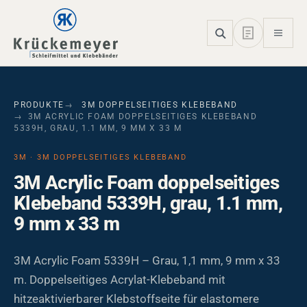
Skip to main navigation
Skip to main content
Skip to page footer
PRODUKTE
3M DOPPELSEITIGES KLEBEBAND
3M ACRYLIC FOAM DOPPELSEITIGES KLEBEBAND
5339H, GRAU, 1.1 MM, 9 MM X 33 M
3M · 3M DOPPELSEITIGES KLEBEBAND
3M Acrylic Foam doppelseitiges
Klebeband 5339H, grau, 1.1 mm,
9 mm x 33 m
3M Acrylic Foam 5339H – Grau, 1,1 mm, 9 mm x 33
m. Doppelseitiges Acrylat-Klebeband mit
hitzeaktivierbarer Klebstoffseite für elastomere