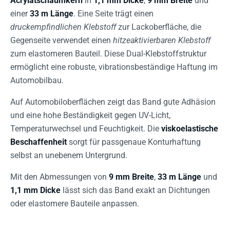
Acrylatschaumkern
in
1,1 mm Dicke
,
9 mm Breite
und
einer
33 m Länge
. Eine Seite trägt einen
druckempfindlichen Klebstoff
zur Lackoberfläche, die
Gegenseite verwendet einen
hitzeaktivierbaren Klebstoff
zum elastomeren Bauteil. Diese Dual-Klebstoffstruktur
ermöglicht eine robuste, vibrationsbeständige Haftung im
Automobilbau.
Auf Automobiloberflächen zeigt das Band gute Adhäsion
und eine hohe Beständigkeit gegen UV-Licht,
Temperaturwechsel und Feuchtigkeit. Die
viskoelastische
Beschaffenheit
sorgt für passgenaue Konturhaftung
selbst an unebenem Untergrund.
Mit den Abmessungen von
9 mm Breite
,
33 m Länge
und
1,1 mm Dicke
lässt sich das Band exakt an Dichtungen
oder elastomere Bauteile anpassen.