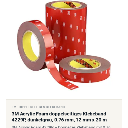
3M DOPPELSEITIGES KLEBEBAND
3M Acrylic Foam doppelseitiges Klebeband
4229P, dunkelgrau, 0.76 mm, 12 mm x 20 m
3M Acrylic Foam 4229P – Doppeltes Klebeband mit 0,76