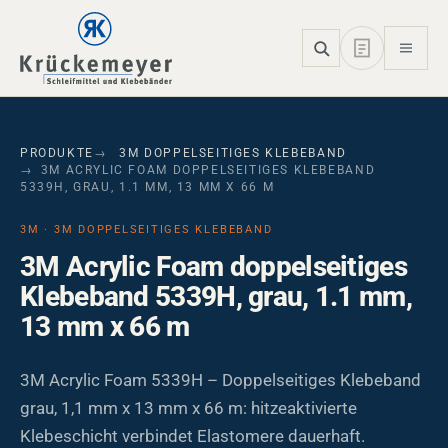
Skip to main navigation
Skip to main content
Skip to page footer
PRODUKTE
3M DOPPELSEITIGES KLEBEBAND
3M ACRYLIC FOAM DOPPELSEITIGES KLEBEBAND
5339H, GRAU, 1.1 MM, 13 MM X 66 M
3M · 3M DOPPELSEITIGES KLEBEBAND
3M Acrylic Foam doppelseitiges
Klebeband 5339H, grau, 1.1 mm,
13 mm x 66 m
3M Acrylic Foam 5339H – Doppelseitiges Klebeband
grau, 1,1 mm x 13 mm x 66 m: hitzeaktivierte
Klebeschicht verbindet Elastomere dauerhaft.