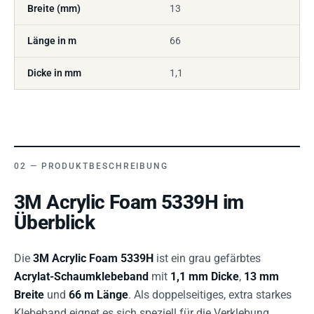
Breite (mm)
13
Länge in m
66
Dicke in mm
1,1
PRODUKTBESCHREIBUNG
3M Acrylic Foam 5339H im
Überblick
Die
3M Acrylic Foam 5339H
ist ein grau gefärbtes
Acrylat-Schaumklebeband
mit
1,1 mm Dicke
,
13 mm
Breite
und
66 m Länge
. Als doppelseitiges, extra starkes
Klebeband eignet es sich speziell für die Verklebung