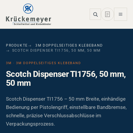
Skip to main navigation
Skip to main content
Skip to page footer
PRODUKTE
3M DOPPELSEITIGES KLEBEBAND
SCOTCH DISPENSER TI1756, 50 MM, 50 MM
3M · 3M DOPPELSEITIGES KLEBEBAND
Scotch Dispenser TI1756, 50 mm,
50 mm
Scotch Dispenser TI1756 – 50 mm Breite, einhändige
Bedienung per Pistolengriff, einstellbare Bandbremse,
schnelle, präzise Verschlussabschlüsse im
Verpackungsprozess.