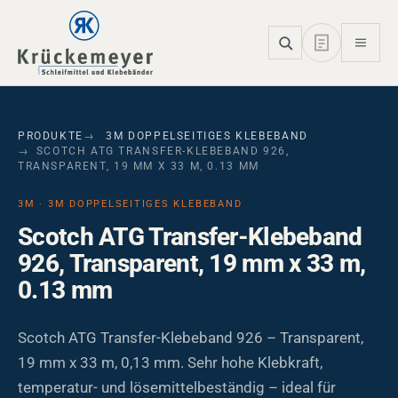
Skip to main navigation
Skip to main content
Skip to page footer
PRODUKTE
3M DOPPELSEITIGES KLEBEBAND
SCOTCH ATG TRANSFER-KLEBEBAND 926,
TRANSPARENT, 19 MM X 33 M, 0.13 MM
3M · 3M DOPPELSEITIGES KLEBEBAND
Scotch ATG Transfer-Klebeband
926, Transparent, 19 mm x 33 m,
0.13 mm
Scotch ATG Transfer-Klebeband 926 – Transparent,
19 mm x 33 m, 0,13 mm. Sehr hohe Klebkraft,
temperatur- und lösemittelbeständig – ideal für