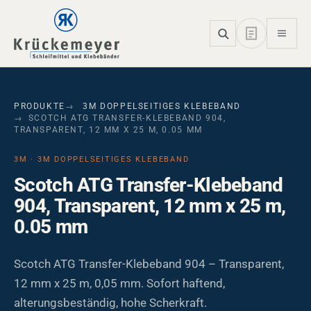
Skip to main navigation
Skip to main content
Skip to page footer
PRODUKTE
3M DOPPELSEITIGES KLEBEBAND
SCOTCH ATG TRANSFER-KLEBEBAND 904,
TRANSPARENT, 12 MM X 25 M, 0.05 MM
3M · 3M DOPPELSEITIGES KLEBEBAND
Scotch ATG Transfer-Klebeband
904, Transparent, 12 mm x 25 m,
0.05 mm
Scotch ATG Transfer-Klebeband 904 – Transparent,
12 mm x 25 m, 0,05 mm. Sofort haftend,
alterungsbeständig, hohe Scherkraft.