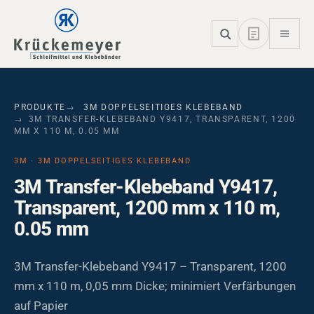
Skip to main navigation
Skip to main content
Skip to page footer
PRODUKTE
3M DOPPELSEITIGES KLEBEBAND
3M TRANSFER-KLEBEBAND Y9417, TRANSPARENT, 1200
MM X 110 M, 0.05 MM
3M · 3M DOPPELSEITIGES KLEBEBAND
3M Transfer-Klebeband Y9417,
Transparent, 1200 mm x 110 m,
0.05 mm
3M Transfer-Klebeband Y9417 – Transparent, 1200
mm x 110 m, 0,05 mm Dicke; minimiert Verfärbungen
auf Papier