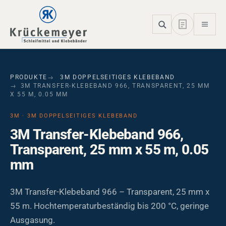
Skip to main navigation
Skip to main content
Skip to page footer
PRODUKTE
3M DOPPELSEITIGES KLEBEBAND
3M TRANSFER-KLEBEBAND 966, TRANSPARENT, 25 MM
X 55 M, 0.05 MM
3M · 3M DOPPELSEITIGES KLEBEBAND
3M Transfer-Klebeband 966,
Transparent, 25 mm x 55 m, 0.05
mm
3M Transfer-Klebeband 966 – Transparent, 25 mm x
55 m. Hochtemperaturbeständig bis 200 °C, geringe
Ausgasung.