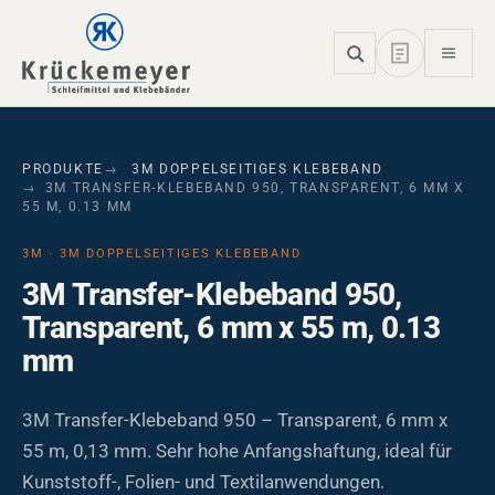
Skip to main navigation
Skip to main content
Skip to page footer
PRODUKTE
3M DOPPELSEITIGES KLEBEBAND
3M TRANSFER-KLEBEBAND 950, TRANSPARENT, 6 MM X
55 M, 0.13 MM
3M · 3M DOPPELSEITIGES KLEBEBAND
3M Transfer-Klebeband 950,
Transparent, 6 mm x 55 m, 0.13
mm
3M Transfer-Klebeband 950 – Transparent, 6 mm x
55 m, 0,13 mm. Sehr hohe Anfangshaftung, ideal für
Kunststoff-, Folien- und Textilanwendungen.