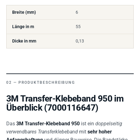
Breite (mm)
6
Länge in m
55
Dicke in mm
0,13
PRODUKTBESCHREIBUNG
3M Transfer-Klebeband 950 im
Überblick (7000116647)
Das
3M Transfer-Klebeband 950
ist ein
doppelseitig
verwendbares Transferklebeband
mit
sehr hoher
Anfangshaftung
und dünner Bauweise. Die Bandstärke