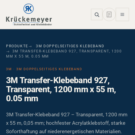
Skip to main navigation
Skip to main content
Skip to page footer
PRODUKTE
3M DOPPELSEITIGES KLEBEBAND
3M TRANSFER-KLEBEBAND 927, TRANSPARENT, 1200
MM X 55 M, 0.05 MM
3M · 3M DOPPELSEITIGES KLEBEBAND
3M Transfer-Klebeband 927,
Transparent, 1200 mm x 55 m,
0.05 mm
3M Transfer-Klebeband 927 – Transparent, 1200 mm
x 55 m, 0,05 mm; hochfester Acrylatklebstoff, starke
Soforthaftung auf niederenergetischen Materialien.