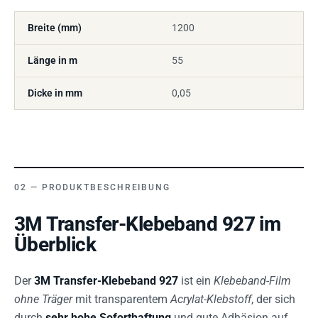
Breite (mm)
1200
Länge in m
55
Dicke in mm
0,05
PRODUKTBESCHREIBUNG
3M Transfer-Klebeband 927 im
Überblick
Der
3M Transfer-Klebeband 927
ist ein
Klebeband-Film
ohne Träger
mit transparentem
Acrylat-Klebstoff
, der sich
durch
sehr hohe Soforthaftung
und gute Adhäsion auf