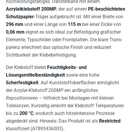
hochleistungsfähiges Transferband
mit einem
Acrylatklebstoff 200MP
, der auf einem
PE-beschichteten
Schutzpapier
-Träger aufgebracht ist. Mit einer Breite von
296 mm
und einer Länge von
115 m
bei einer Dicke von
0,06 mm
eignet es sich ideal zur Befestigung grafischer
Elemente, Typschilder oder Frontplatten. Die klare Trans­
parenz erleichtert das optische Finish und reduziert
Sichtbarkeit der Klebebefestigung.
Der Klebstoff bietet
Feuchtigkeits- und
Lösungsmittelbeständigkeit
sowie eine hohe
Scherfestigkeit
. Auf Kunststoffoberflächen ermöglicht
der
Acrylat-Klebstoff 200MP
ein
anfängliches
Repositionieren
– hilfreich bei Montagen mit kleinen
Toleranzen. Kurzeitig erreicht der Klebstoff Temperaturen
bis zu
200 °C
, wodurch auch hitzeintensive Prozesse
abgedeckt sind. Hinweis: Das Produkt ist als
Restricted
klassifiziert (A7893436003).