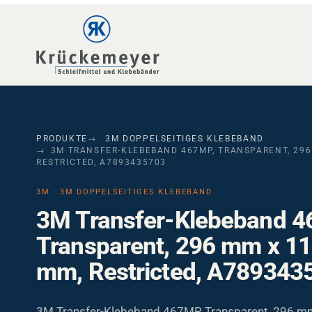
Skip to main navigation
Skip to main content
Skip to page footer
PRODUKTE
3M DOPPELSEITIGES KLEBEBAND
3M TRANSFER-KLEBEBAND 467MP, TRANSPARENT, 296 
RESTRICTED, A7893435703
3M · 3M DOPPELSEITIGES KLEBEBAND
3M Transfer-Klebeband 4
Transparent, 296 mm x 11
mm, Restricted, A789343
3M Transfer-Klebeband 467MP, Transparent, 296 mm