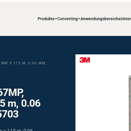
Produkte
Converting
Anwendungsbereiche
Unte
▼
▼
MM X 115 M, 0.06 MM,
67MP,
5 m, 0.06
5703
 x 115 m, 0,06