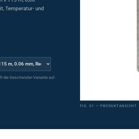
t, Temperatur- und
uft die Geschwister-Variante auf.
FIG. 01 — PRODUKTANSICHT