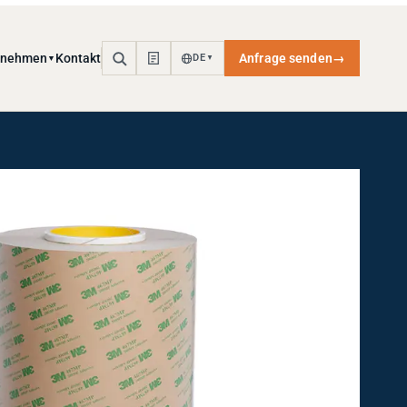
rnehmen
Kontakt
Anfrage senden
→
DE
▼
▼