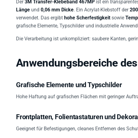
Der
3M Transfer-Klebeband 467MP
ist ein
transparente
Länge
und
0,06 mm Dicke
. Ein Acrylat-Klebstoff der
20
verwendet. Das ergibt
hohe Scherfestigkeit
sowie
Tempe
grafische Elemente, Typschilder und industrielle Anwen
Die Verarbeitung ist unkompliziert: saubere Kanten, geri
Anwendungsbereiche des 
Grafische Elemente und Typschilder
Hohe Haftung auf grafischen Flächen mit geringer Auftra
Frontplatten, Folientastaturen und Dekor
Geeignet für Befestigungen, cleanes Entfernen des Schut