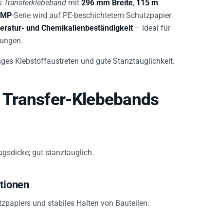
s Transferklebeband
mit
296 mm Breite
,
115 m
0MP
-Serie wird auf PE-beschichtetem Schutzpapier
ratur- und Chemikalienbeständigkeit
– ideal für
dungen.
nges Klebstoffaustreten und gute Stanztauglichkeit.
Transfer-Klebebands
gsdicke; gut stanztauglich.
ationen
zpapiers und stabiles Halten von Bauteilen.