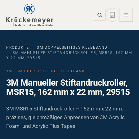
Skip to main navigation
Skip to main content
Skip to page footer
PRODUKTE
3M DOPPELSEITIGES KLEBEBAND
3M MANUELLER STIFTANDRUCKROLLER, MSR15, 162 MM
X 22 MM, 29515
3M · 3M DOPPELSEITIGES KLEBEBAND
3M Manueller Stiftandruckroller,
MSR15, 162 mm x 22 mm, 29515
3M MSR15 Stiftandruckroller – 162 mm x 22 mm:
präzises, gleichmäßiges Anpressen von 3M Acrylic
Foam- und Acrylic Plus-Tapes.