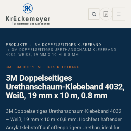
Skip to main navigation
Skip to main content
Skip to page footer
PRODUKTE
3M DOPPELSEITIGES KLEBEBAND
3M DOPPELSEITIGES URETHANSCHAUM-KLEBEBAND
4032, WEISS, 19 MM X 10 M, 0.8 MM
3M · 3M DOPPELSEITIGES KLEBEBAND
3M Doppelseitiges
Urethanschaum-Klebeband 4032,
Weiß, 19 mm x 10 m, 0.8 mm
3M Doppelseitiges Urethanschaum-Klebeband 4032
– Weiß, 19 mm x 10 m x 0,8 mm. Hochfest haftender
Acrylatklebstoff auf offenporigem Urethan, ideal für