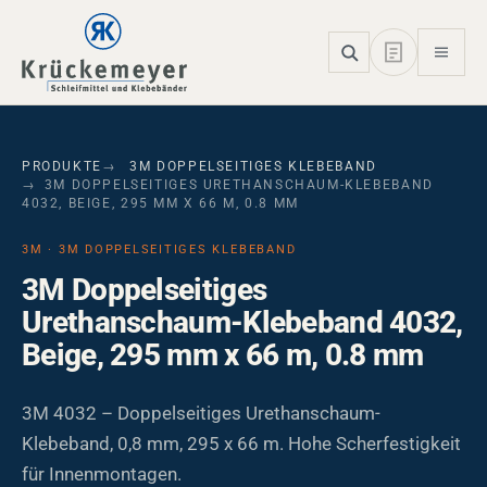
Skip to main navigation
Skip to main content
Skip to page footer
PRODUKTE
3M DOPPELSEITIGES KLEBEBAND
3M DOPPELSEITIGES URETHANSCHAUM-KLEBEBAND
4032, BEIGE, 295 MM X 66 M, 0.8 MM
3M · 3M DOPPELSEITIGES KLEBEBAND
3M Doppelseitiges
Urethanschaum-Klebeband 4032,
Beige, 295 mm x 66 m, 0.8 mm
3M 4032 – Doppelseitiges Urethanschaum-
Klebeband, 0,8 mm, 295 x 66 m. Hohe Scherfestigkeit
für Innenmontagen.