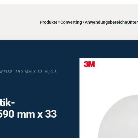
Produkte
Converting
Anwendungsbereiche
Unte
▼
▼
ISS, 590 MM X 33 M, 0.8 M
tik-
 590 mm x 33