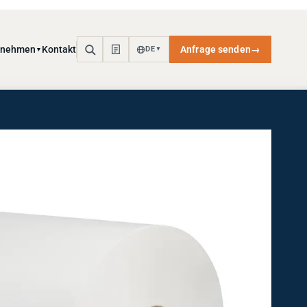
rnehmen
Kontakt
Anfrage senden
→
DE
▼
▼