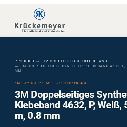
Skip to main navigation
Skip to main content
Skip to page footer
PRODUKTE
3M DOPPELSEITIGES KLEBEBAND
3M DOPPELSEITIGES SYNTHETIK-KLEBEBAND 4632, P, WE
M
3M · 3M DOPPELSEITIGES KLEBEBAND
3M Doppelseitiges Synthe
Klebeband 4632, P, Weiß,
m, 0.8 mm