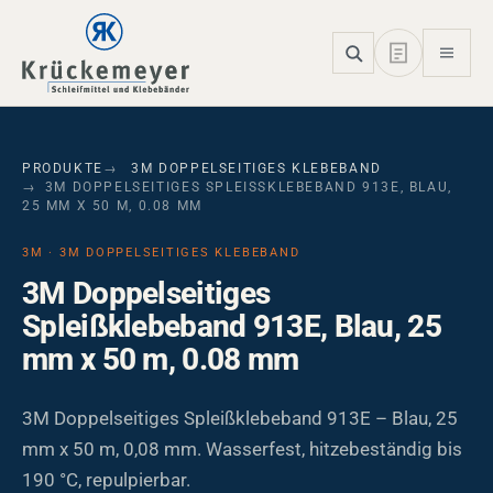
Skip to main navigation
Skip to main content
Skip to page footer
PRODUKTE
3M DOPPELSEITIGES KLEBEBAND
3M DOPPELSEITIGES SPLEISSKLEBEBAND 913E, BLAU, 2
5 MM X 50 M, 0.08 MM
3M · 3M DOPPELSEITIGES KLEBEBAND
3M Doppelseitiges
Spleißklebeband 913E, Blau, 25
mm x 50 m, 0.08 mm
3M Doppelseitiges Spleißklebeband 913E – Blau, 25
mm x 50 m, 0,08 mm. Wasserfest, hitzebeständig bis
190 °C, repulpierbar.