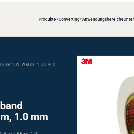
Produkte
Converting
Anwendungsbereiche
Unte
▼
▼
8610W, WEISS, 1.50 M X 6
eband
 m, 1.0 mm
,5 m x 66 m, 1,0