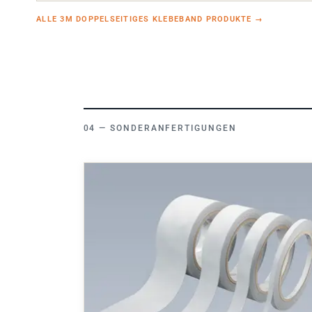
ALLE 3M DOPPELSEITIGES KLEBEBAND PRODUKTE
→
SONDERANFERTIGUNGEN