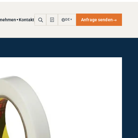
rnehmen
Kontakt
Anfrage senden
→
DE
▼
▼