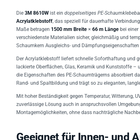
Die
3M 8610W
ist ein
doppelseitiges PE-Schaumklebeb
Acrylatklebstoff
, das speziell für dauerhafte Verbindung
Maße betragen
1500 mm Breite
×
66 m Länge
bei einer
verschiedenste Materialien sicher, gleichmäßig und tem
Schaumkern Ausgleichs- und Dämpfungseigenschaften b
Der Acrylatklebstoff liefert schnelle Soforthaftung und g
lackierte Oberflächen, Glas, Keramik und Kunststoffe – u
die Eigenschaften des PE-Schaumträgerns absorbiert da
Rand- und Spaltbildung und trägt so zu eleganten, langl
Mit hoher Beständigkeit gegen Temperatur, Witterung, UV
zuverlässige Lösung auch in anspruchsvollen Umgebunge
Montagemöglichkeiten, ohne dass nachträgliche Nachbe
Geeignet für Innen- und 