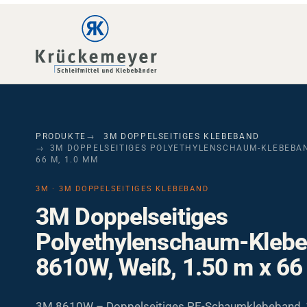
Skip to main navigation
Skip to main content
Skip to page footer
PRODUKTE
3M DOPPELSEITIGES KLEBEBAND
3M DOPPELSEITIGES POLYETHYLENSCHAUM-KLEBEBAND 
6 M, 1.0 MM
3M · 3M DOPPELSEITIGES KLEBEBAND
3M Doppelseitiges
Polyethylenschaum-Kleb
8610W, Weiß, 1.50 m x 66
3M 8610W – Doppelseitiges PE-Schaumklebeband, 1