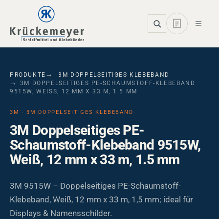
Skip to main navigation
Skip to main content
Skip to page footer
PRODUKTE
3M DOPPELSEITIGES KLEBEBAND
3M DOPPELSEITIGES PE-SCHAUMSTOFF-KLEBEBAND
9515W, WEISS, 12 MM X 33 M, 1.5 MM
3M · 3M DOPPELSEITIGES KLEBEBAND
3M Doppelseitiges PE-
Schaumstoff-Klebeband 9515W,
Weiß, 12 mm x 33 m, 1.5 mm
3M 9515W – Doppelseitiges PE-Schaumstoff-
Klebeband, Weiß, 12 mm x 33 m, 1,5 mm; ideal für
Displays & Namensschilder.