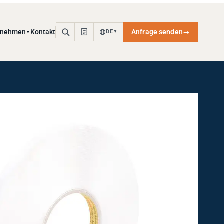
rnehmen
Kontakt
Anfrage senden
→
DE
▼
▼