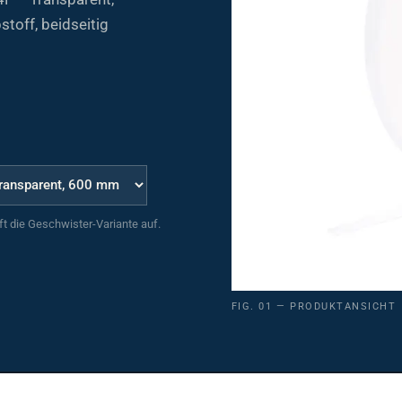
toff, beidseitig
uft die Geschwister-Variante auf.
FIG. 01 — PRODUKTANSICHT