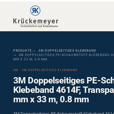
Skip to main navigation
Skip to main content
Skip to page footer
PRODUKTE
3M DOPPELSEITIGES KLEBEBAND
3M DOPPELSEITIGES PE-SCHAUMSTOFF-KLEBEBAND 46
MM X 33 M, 0.8 MM
3M · 3M DOPPELSEITIGES KLEBEBAND
3M Doppelseitiges PE-Sc
Klebeband 4614F, Transpa
mm x 33 m, 0.8 mm
3M Doppelseitiges PE-Schaumstoff-Klebeband 4614