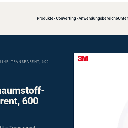
Produkte
Converting
Anwendungsbereiche
Unte
▼
▼
14F, TRANSPARENT, 600
haumstoff-
rent, 600
F – Transparent,