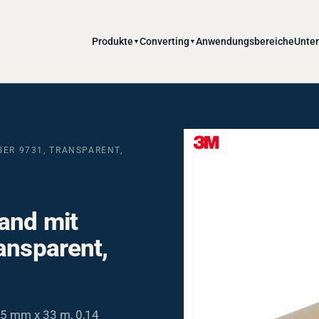
Produkte
Converting
Anwendungsbereiche
Unte
▼
▼
GER 9731, TRANSPARENT,
and mit
ansparent,
25 mm x 33 m, 0,14