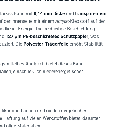
starkes Band mit
0,14 mm Dicke
und
transparentem
f der Innenseite mit einem
Acrylat
-Klebstoff auf der
edlicher Energie. Die beidseitige Beschichtung
nd
127 µm PE-beschichtetes Schutzpapier
, was
uziert. Die
Polyester-Trägerfolie
erhöht Stabilität
gsmittelbeständigkeit bietet dieses Band
alien, einschließlich niederenergetischer
ilikonoberflächen und niederenergetischen
ke Haftung auf vielen Werkstoffen bietet, darunter
d ölige Materialien.