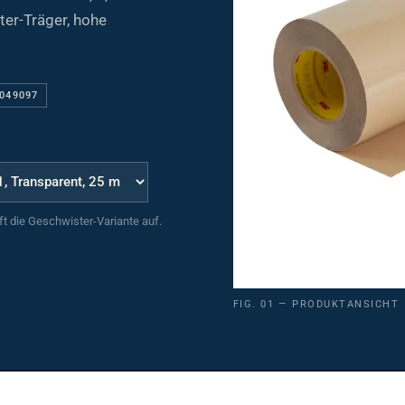
ter-Träger, hohe
0049097
uft die Geschwister-Variante auf.
FIG. 01 — PRODUKTANSICHT