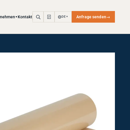
rnehmen
Kontakt
Anfrage senden
→
DE
▼
▼