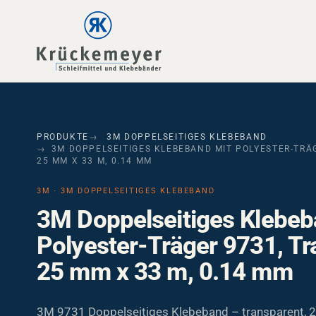
Skip to main navigation
Skip to main content
Skip to page footer
PRODUKTE
3M DOPPELSEITIGES KLEBEBAND
3M DOPPELSEITIGES KLEBEBAND MIT POLYESTER-TRÄ
25 MM X 33 M, 0.14 MM
3M · 3M DOPPELSEITIGES KLEBEBAND
3M Doppelseitiges Klebeb
Polyester-Träger 9731, Tr
25 mm x 33 m, 0.14 mm
3M 9731 Doppelseitiges Klebeband – transparent, 