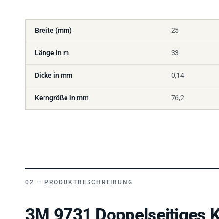
Breite (mm)
25
Länge in m
33
Dicke in mm
0,14
Kerngröße in mm
76,2
PRODUKTBESCHREIBUNG
3M 9731 Doppelseitiges K