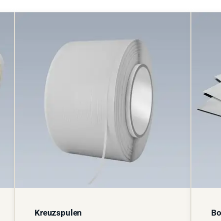
Kreuzspulen
Bo