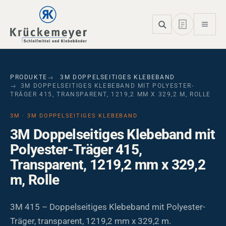
Skip to main navigation
Skip to main content
Skip to page footer
PRODUKTE
3M DOPPELSEITIGES KLEBEBAND
3M DOPPELSEITIGES KLEBEBAND MIT POLYESTER-
TRÄGER 415, TRANSPARENT, 1219,2 MM X 329,2 M, ROLLE
3M · 3M DOPPELSEITIGES KLEBEBAND
3M Doppelseitiges Klebeband mit
Polyester-Träger 415,
Transparent, 1219,2 mm x 329,2
m, Rolle
3M 415 – Doppelseitiges Klebeband mit Polyester-
Träger, transparent, 1219,2 mm x 329,2 m.