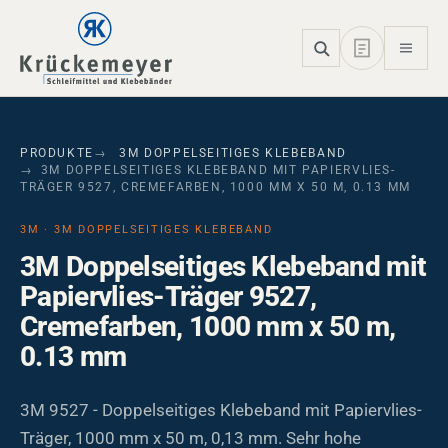
Skip to main navigation
Skip to main content
Skip to page footer
PRODUKTE
3M DOPPELSEITIGES KLEBEBAND
3M DOPPELSEITIGES KLEBEBAND MIT PAPIERVLIES-
TRÄGER 9527, CREMEFARBEN, 1000 MM X 50 M, 0.13 MM
3M · 3M DOPPELSEITIGES KLEBEBAND
3M Doppelseitiges Klebeband mit
Papiervlies-Träger 9527,
Cremefarben, 1000 mm x 50 m,
0.13 mm
3M 9527 - Doppelseitiges Klebeband mit Papiervlies-
Träger, 1000 mm x 50 m, 0,13 mm. Sehr hohe