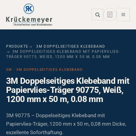
Skip to main navigation
Skip to main content
Skip to page footer
PRODUKTE
3M DOPPELSEITIGES KLEBEBAND
3M DOPPELSEITIGES KLEBEBAND MIT PAPIERVLIES-
TRÄGER 90775, WEISS, 1200 MM X 50 M, 0.08 MM
3M · 3M DOPPELSEITIGES KLEBEBAND
3M Doppelseitiges Klebeband mit
Papiervlies-Träger 90775, Weiß,
1200 mm x 50 m, 0.08 mm
3M 90775 – Doppelseitiges Klebeband mit
Papiervlies-Träger, 1200 mm x 50 m, 0,08 mm Dicke,
exzellente Soforthaftung.