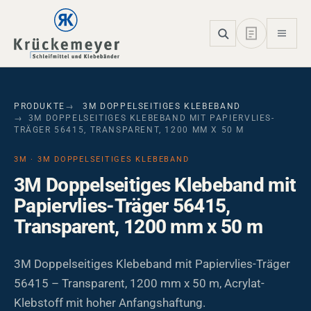
Skip to main navigation
Skip to main content
Skip to page footer
PRODUKTE
3M DOPPELSEITIGES KLEBEBAND
3M DOPPELSEITIGES KLEBEBAND MIT PAPIERVLIES-
TRÄGER 56415, TRANSPARENT, 1200 MM X 50 M
3M · 3M DOPPELSEITIGES KLEBEBAND
3M Doppelseitiges Klebeband mit
Papiervlies-Träger 56415,
Transparent, 1200 mm x 50 m
3M Doppelseitiges Klebeband mit Papiervlies-Träger
56415 – Transparent, 1200 mm x 50 m, Acrylat-
Klebstoff mit hoher Anfangshaftung.