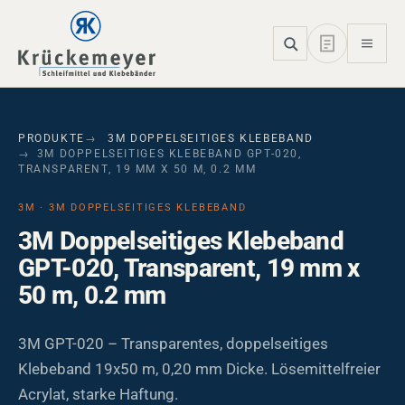
Skip to main navigation
Skip to main content
Skip to page footer
PRODUKTE
3M DOPPELSEITIGES KLEBEBAND
3M DOPPELSEITIGES KLEBEBAND GPT-020,
TRANSPARENT, 19 MM X 50 M, 0.2 MM
3M · 3M DOPPELSEITIGES KLEBEBAND
3M Doppelseitiges Klebeband
GPT-020, Transparent, 19 mm x
50 m, 0.2 mm
3M GPT-020 – Transparentes, doppelseitiges
Klebeband 19x50 m, 0,20 mm Dicke. Lösemittelfreier
Acrylat, starke Haftung.