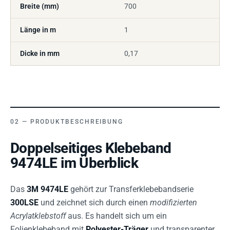
Breite (mm)
700
Länge in m
1
Dicke in mm
0,17
PRODUKTBESCHREIBUNG
Doppelseitiges Klebeband
9474LE im Überblick
Das
3M 9474LE
gehört zur Transferklebebandserie
300LSE
und zeichnet sich durch einen
modifizierten
Acrylatklebstoff
aus. Es handelt sich um ein
Folienklebeband mit
Polyester-Träger
und transparenter