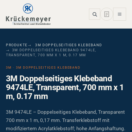
Skip to main navigation
Skip to main content
Skip to page footer
PRODUKTE
3M DOPPELSEITIGES KLEBEBAND
3M DOPPELSEITIGES KLEBEBAND 9474LE,
TRANSPARENT, 700 MM X 1 M, 0.17 MM
3M · 3M DOPPELSEITIGES KLEBEBAND
3M Doppelseitiges Klebeband
9474LE, Transparent, 700 mm x 1
m, 0.17 mm
3M 9474LE – Doppelseitiges Klebeband, Transparent
700 mm x 1 m, 0,17 mm. Transferklebstoff mit
modifiziertem Acrylatklebstoff; hohe Anfangshaftung.