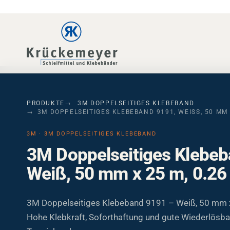
Skip to main navigation
Skip to main content
Skip to page footer
PRODUKTE
3M DOPPELSEITIGES KLEBEBAND
3M DOPPELSEITIGES KLEBEBAND 9191, WEISS, 50 MM X
3M · 3M DOPPELSEITIGES KLEBEBAND
3M Doppelseitiges Klebeb
Weiß, 50 mm x 25 m, 0.2
3M Doppelseitiges Klebeband 9191 – Weiß, 50 mm 
Hohe Klebkraft, Soforthaftung und gute Wiederlösbar
Teppichverlegung.