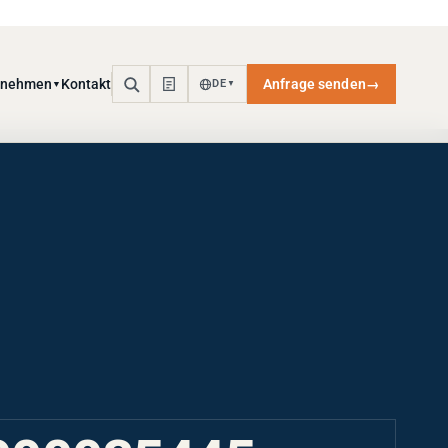
rnehmen
Kontakt
Anfrage senden
→
DE
▼
▼
000035445