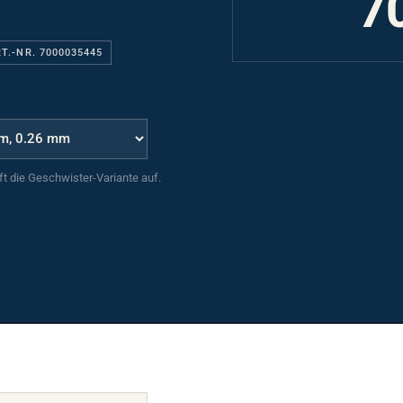
T.-NR. 7000035445
uft die Geschwister-Variante auf.