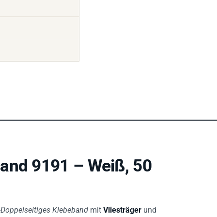
and 9191 – Weiß, 50
-Doppelseitiges Klebeband
mit
Vliesträger
und
off
. Mit
0,26 mm Dicke
,
50 mm Breite
und
25 m