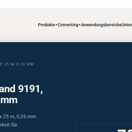
Produkte
Converting
Anwendungsbereiche
Unte
▼
▼
 25 M, 0.26 MM
and 9191,
6 mm
x 25 m, 0,26 mm.
keit für
7