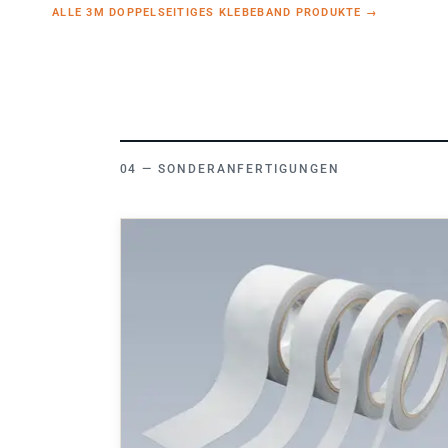
ALLE 3M DOPPELSEITIGES KLEBEBAND PRODUKTE
→
SONDERANFERTIGUNGEN