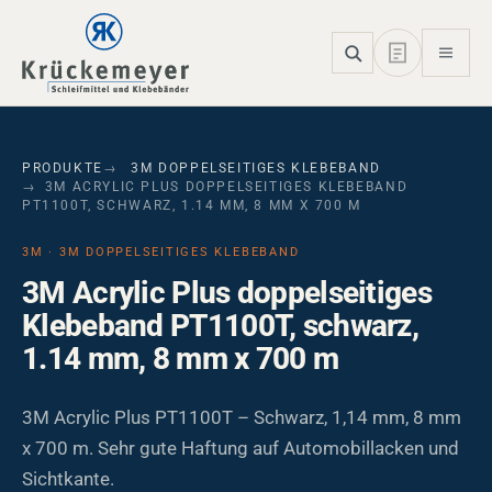
Skip to main navigation
Skip to main content
Skip to page footer
PRODUKTE
3M DOPPELSEITIGES KLEBEBAND
3M ACRYLIC PLUS DOPPELSEITIGES KLEBEBAND
PT1100T, SCHWARZ, 1.14 MM, 8 MM X 700 M
3M · 3M DOPPELSEITIGES KLEBEBAND
3M Acrylic Plus doppelseitiges
Klebeband PT1100T, schwarz,
1.14 mm, 8 mm x 700 m
3M Acrylic Plus PT1100T – Schwarz, 1,14 mm, 8 mm
x 700 m. Sehr gute Haftung auf Automobillacken und
Sichtkante.