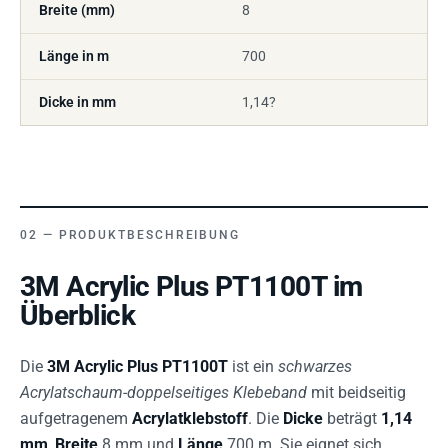
Breite (mm)
8
Länge in m
700
Dicke in mm
1,14?
PRODUKTBESCHREIBUNG
3M Acrylic Plus PT1100T im
Überblick
Die
3M Acrylic Plus PT1100T
ist ein
schwarzes
Acrylatschaum-doppelseitiges Klebeband
mit beidseitig
aufgetragenem
Acrylatklebstoff
. Die
Dicke
beträgt
1,14
mm
,
Breite
8 mm und
Länge
700 m. Sie eignet sich