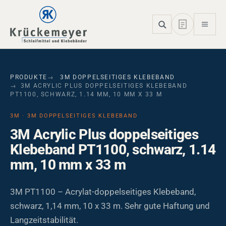
Skip to main navigation
Skip to main content
Skip to page footer
PRODUKTE
3M DOPPELSEITIGES KLEBEBAND
3M ACRYLIC PLUS DOPPELSEITIGES KLEBEBAND
PT1100, SCHWARZ, 1.14 MM, 10 MM X 33 M
3M · 3M DOPPELSEITIGES KLEBEBAND
3M Acrylic Plus doppelseitiges
Klebeband PT1100, schwarz, 1.14
mm, 10 mm x 33 m
3M PT1100 – Acrylat-doppelseitiges Klebeband,
schwarz, 1,14 mm, 10 x 33 m. Sehr gute Haftung und
Langzeitstabilität.