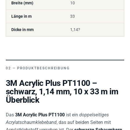
Breite (mm)
10
Länge in m
33
Dicke in mm
1,14?
PRODUKTBESCHREIBUNG
3M Acrylic Plus PT1100 –
schwarz, 1,14 mm, 10 x 33 m im
Überblick
Das
3M Acrylic Plus PT1100
ist ein
doppelseitiges
Acrylatschaumklebeband
, das auf beiden Seiten mit
Acrylatklebstoff versehen ist. Der
schwarze Schaumkern