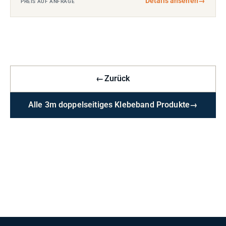
Details ansehen
→
PREIS AUF ANFRAGE
←
Zurück
Alle 3m doppelseitiges Klebeband Produkte
→