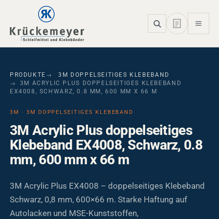
Skip to main navigation
Skip to main content
Skip to page footer
PRODUKTE
3M DOPPELSEITIGES KLEBEBAND
3M ACRYLIC PLUS DOPPELSEITIGES KLEBEBAND
EX4008, SCHWARZ, 0.8 MM, 600 MM X 66 M
3M · 3M DOPPELSEITIGES KLEBEBAND
3M Acrylic Plus doppelseitiges
Klebeband EX4008, Schwarz, 0.8
mm, 600 mm x 66 m
3M Acrylic Plus EX4008 – doppelseitiges Klebeband
Schwarz, 0,8 mm, 600×66 m. Starke Haftung auf
Autolacken und MSE-Kunststoffen,