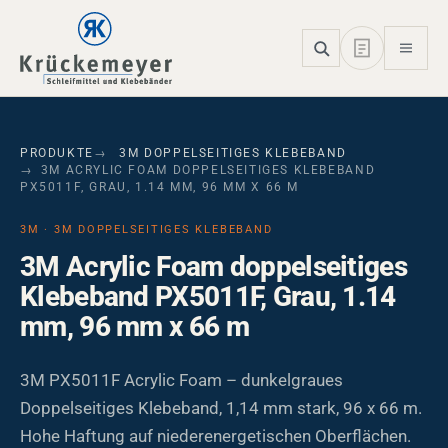
Skip to main navigation
Skip to main content
Skip to page footer
PRODUKTE
3M DOPPELSEITIGES KLEBEBAND
3M ACRYLIC FOAM DOPPELSEITIGES KLEBEBAND
PX5011F, GRAU, 1.14 MM, 96 MM X 66 M
3M · 3M DOPPELSEITIGES KLEBEBAND
3M Acrylic Foam doppelseitiges
Klebeband PX5011F, Grau, 1.14
mm, 96 mm x 66 m
3M PX5011F Acrylic Foam – dunkelgraues
Doppelseitiges Klebeband, 1,14 mm stark, 96 x 66 m.
Hohe Haftung auf niederenergetischen Oberflächen.