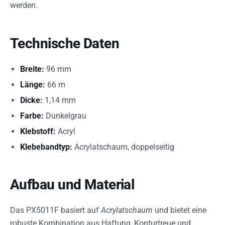
werden.
Technische Daten
Breite:
96 mm
Länge:
66 m
Dicke:
1,14 mm
Farbe:
Dunkelgrau
Klebstoff:
Acryl
Klebebandtyp:
Acrylatschaum, doppelseitig
Aufbau und Material
Das PX5011F basiert auf
Acrylatschaum
und bietet eine
robuste Kombination aus Haftung, Konturtreue und