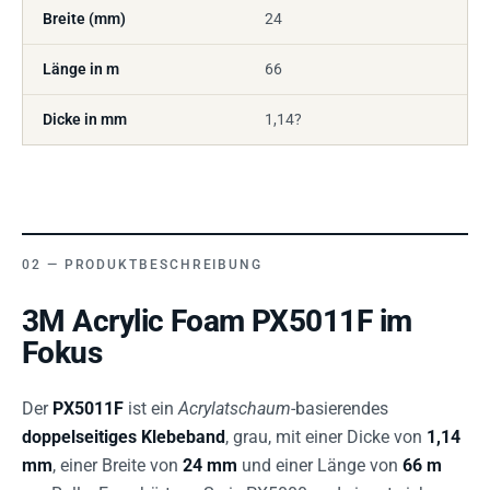
Breite (mm)
24
Länge in m
66
Dicke in mm
1,14?
PRODUKTBESCHREIBUNG
3M Acrylic Foam PX5011F im
Fokus
Der
PX5011F
ist ein
Acrylatschaum
-basierendes
doppelseitiges Klebeband
, grau, mit einer Dicke von
1,14
mm
, einer Breite von
24 mm
und einer Länge von
66 m