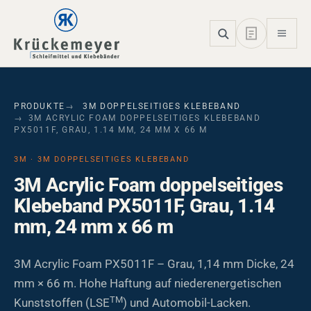
Skip to main navigation
Skip to main content
Skip to page footer
PRODUKTE
3M DOPPELSEITIGES KLEBEBAND
3M ACRYLIC FOAM DOPPELSEITIGES KLEBEBAND
PX5011F, GRAU, 1.14 MM, 24 MM X 66 M
3M · 3M DOPPELSEITIGES KLEBEBAND
3M Acrylic Foam doppelseitiges
Klebeband PX5011F, Grau, 1.14
mm, 24 mm x 66 m
3M Acrylic Foam PX5011F – Grau, 1,14 mm Dicke, 24
mm × 66 m. Hohe Haftung auf niederenergetischen
TM
Kunststoffen (LSE
) und Automobil-Lacken.