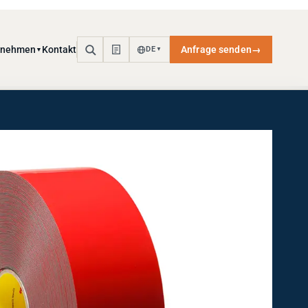
rnehmen
Kontakt
Anfrage senden
→
DE
▼
▼