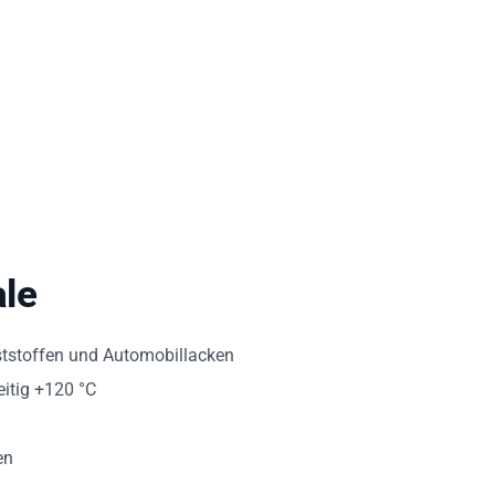
le
ststoffen und Automobillacken
eitig +120 °C
en