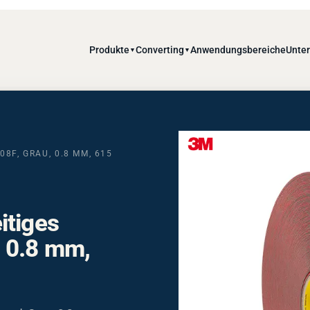
Produkte
Converting
Anwendungsbereiche
Unte
▼
▼
8F, GRAU, 0.8 MM, 615
itiges
 0.8 mm,
and, Grau, 0,8 mm,