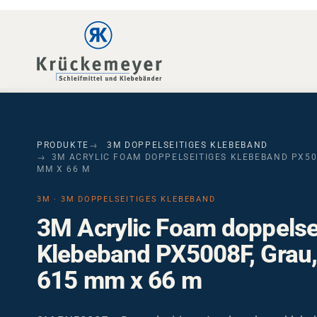
Skip to main navigation
Skip to main content
Skip to page footer
PRODUKTE
3M DOPPELSEITIGES KLEBEBAND
3M ACRYLIC FOAM DOPPELSEITIGES KLEBEBAND PX500
MM X 66 M
3M · 3M DOPPELSEITIGES KLEBEBAND
3M Acrylic Foam doppelse
Klebeband PX5008F, Grau,
615 mm x 66 m
3M PX5008F – Doppelseitiges Acrylatschaumklebeb