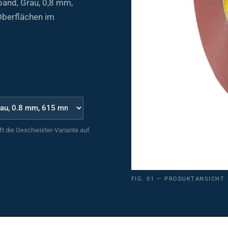
Oberflächen im
uft die Geschwister-Variante auf.
FIG. 01 — PRODUKTANSICHT