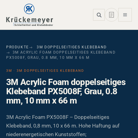
Skip to main navigation
Skip to main content
Skip to page footer
PRODUKTE
3M DOPPELSEITIGES KLEBEBAND
3M ACRYLIC FOAM DOPPELSEITIGES KLEBEBAND
PX5008F, GRAU, 0.8 MM, 10 MM X 66 M
3M · 3M DOPPELSEITIGES KLEBEBAND
3M Acrylic Foam doppelseitiges
Klebeband PX5008F, Grau, 0.8
mm, 10 mm x 66 m
3M Acrylic Foam PX5008F – Doppelseitiges
Klebeband, 0,8 mm, 10 x 66 m. Hohe Haftung auf
niederenergetischen Kunststoffen;