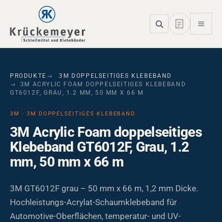
Skip to main navigation
Skip to main content
Skip to page footer
PRODUKTE
3M DOPPELSEITIGES KLEBEBAND
3M ACRYLIC FOAM DOPPELSEITIGES KLEBEBAND
GT6012F, GRAU, 1.2 MM, 50 MM X 66 M
3M · 3M DOPPELSEITIGES KLEBEBAND
3M Acrylic Foam doppelseitiges
Klebeband GT6012F, Grau, 1.2
mm, 50 mm x 66 m
3M GT6012F grau – 50 mm x 66 m, 1,2 mm Dicke.
Hochleistungs-Acrylat-Schaumklebeband für
Automotive-Oberflächen, temperatur- und UV-