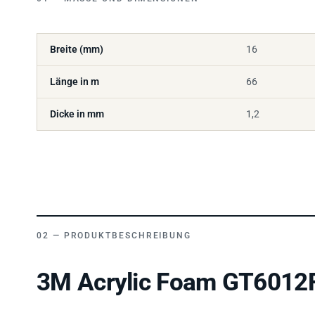
Breite (mm)
16
Länge in m
66
Dicke in mm
1,2
PRODUKTBESCHREIBUNG
3M Acrylic Foam GT6012F