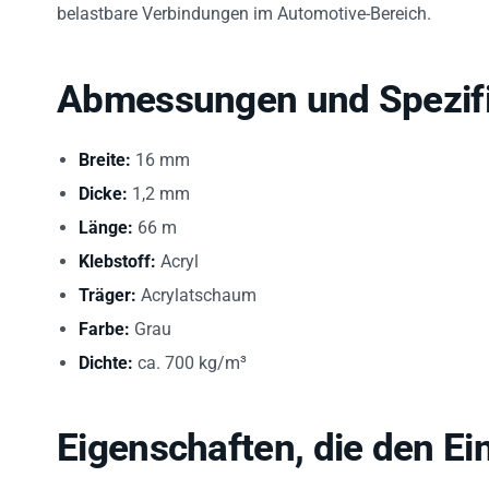
belastbare Verbindungen im Automotive-Bereich.
Abmessungen und Spezifi
Breite:
16 mm
Dicke:
1,2 mm
Länge:
66 m
Klebstoff:
Acryl
Träger:
Acrylatschaum
Farbe:
Grau
Dichte:
ca. 700 kg/m³
Eigenschaften, die den Ei