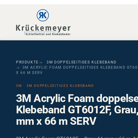
Skip to main navigation
Skip to main content
Skip to page footer
PRODUKTE
3M DOPPELSEITIGES KLEBEBAND
3M ACRYLIC FOAM DOPPELSEITIGES KLEBEBAND GT601
X 66 M SERV
3M · 3M DOPPELSEITIGES KLEBEBAND
3M Acrylic Foam doppelse
Klebeband GT6012F, Grau,
mm x 66 m SERV
3M Acrylic Foam GT6012F – Grau, 16 mm x 66 m, 1