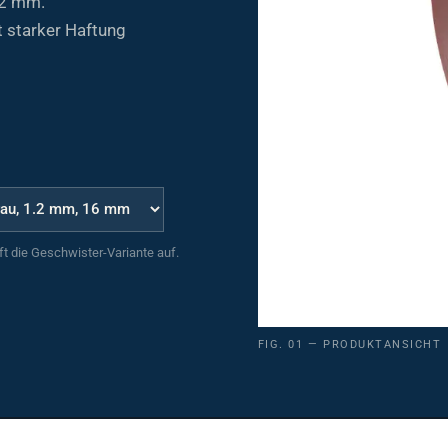
 starker Haftung
uft die Geschwister-Variante auf.
FIG. 01 — PRODUKTANSICHT