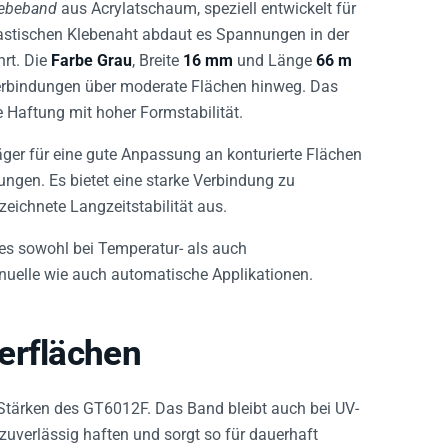
lebeband
aus Acrylatschaum, speziell entwickelt für
astischen Klebenaht abdaut es Spannungen in der
rt. Die
Farbe Grau
, Breite
16 mm
und Länge
66 m
erbindungen über moderate Flächen hinweg. Das
 Haftung mit hoher Formstabilität.
äger für eine gute Anpassung an konturierte Flächen
ngen. Es bietet eine starke Verbindung zu
eichnete Langzeitstabilität aus.
 es sowohl bei Temperatur- als auch
anuelle wie auch automatische Applikationen.
erflächen
n Stärken des GT6012F. Das Band bleibt auch bei UV-
verlässig haften und sorgt so für dauerhaft