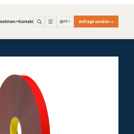
rnehmen
Kontakt
Anfrage senden
→
DE
▼
▼