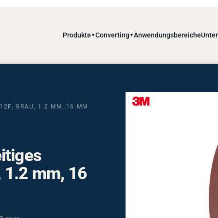
Produkte
Converting
Anwendungsbereiche
Unte
▼
▼
2F, GRAU, 1.2 MM, 16 MM
itiges
 1.2 mm, 16
,2 mm.