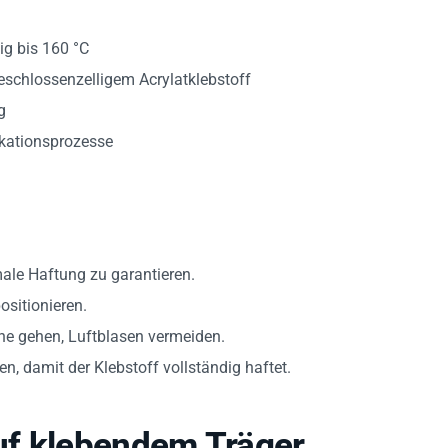
tig bis 160 °C
schlossenzelligem Acrylatklebstoff
g
ikationsprozesse
male Haftung zu garantieren.
ositionieren.
he gehen, Luftblasen vermeiden.
, damit der Klebstoff vollständig haftet.
uf klebendem Träger