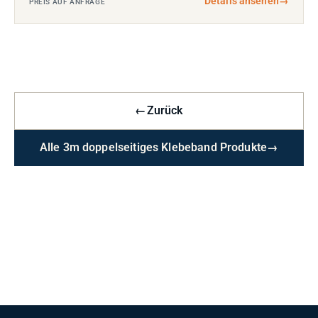
Details ansehen
→
PREIS AUF ANFRAGE
←
Zurück
Alle 3m doppelseitiges Klebeband Produkte
→