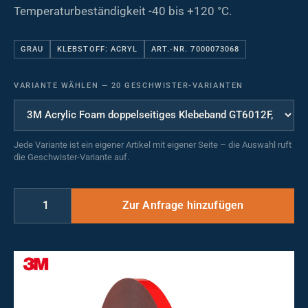
Temperaturbeständigkeit -40 bis +120 °C.
GRAU
KLEBSTOFF: ACRYL
ART.-NR. 7000073068
VARIANTE WÄHLEN
—
20 GESCHWISTER-VARIANTEN
Jede Variante ist ein eigener Artikel mit eigener Seite – die Auswahl ruft
die Geschwister-Variante auf.