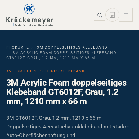
Skip to main navigation
Skip to main content
Skip to page footer
PRODUKTE
3M DOPPELSEITIGES KLEBEBAND
3M ACRYLIC FOAM DOPPELSEITIGES KLEBEBAND
GT6012F, GRAU, 1.2 MM, 1210 MM X 66 M
3M · 3M DOPPELSEITIGES KLEBEBAND
3M Acrylic Foam doppelseitiges
Klebeband GT6012F, Grau, 1.2
mm, 1210 mm x 66 m
3M GT6012F, Grau, 1,2 mm, 1210 x 66 m –
Doppelseitiges Acrylatschaumklebeband mit starker
Auto-Oberflächenhaftung und