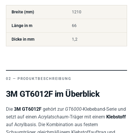
Breite (mm)
1210
Länge in m
66
Dicke in mm
1,2
PRODUKTBESCHREIBUNG
3M GT6012F im Überblick
Die
3M GT6012F
gehört zur
GT6000
-Klebeband-Serie und
setzt auf einen
Acrylatschaum
-Träger mit einem
Klebstoff
auf Acrylbasis. Die Kombination aus festem
Schaumträger, gleichmäßigem Klebstoffauftrag und