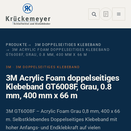
Skip to main navigation
Skip to main content
Skip to page footer
PRODUKTE
3M DOPPELSEITIGES KLEBEBAND
3M ACRYLIC FOAM DOPPELSEITIGES KLEBEBAND
GT6008F, GRAU, 0.8 MM, 400 MM X 66 M
3M · 3M DOPPELSEITIGES KLEBEBAND
3M Acrylic Foam doppelseitiges
Klebeband GT6008F, Grau, 0.8
mm, 400 mm x 66 m
3M GT6008F – Acrylic Foam Grau 0,8 mm, 400 x 66
m. Selbstklebendes Doppelseitiges Klebeband mit
hoher Anfangs- und Endklebkraft auf vielen