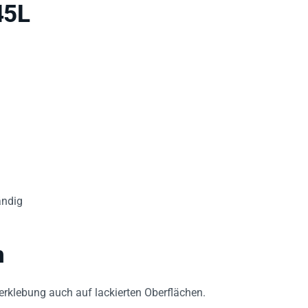
45L
ändig
n
erklebung auch auf lackierten Oberflächen.