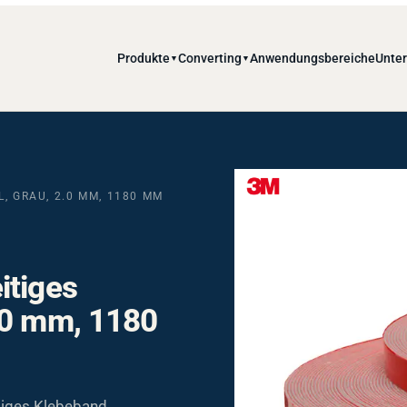
Produkte
Converting
Anwendungsbereiche
Unte
▼
▼
, GRAU, 2.0 MM, 1180 MM
itiges
.0 mm, 1180
iges Klebeband,