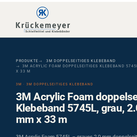
Skip to main navigation
Skip to main content
Skip to page footer
PRODUKTE
3M DOPPELSEITIGES KLEBEBAND
3M ACRYLIC FOAM DOPPELSEITIGES KLEBEBAND 5745L
X 33 M
3M · 3M DOPPELSEITIGES KLEBEBAND
3M Acrylic Foam doppelse
Klebeband 5745L, grau, 2
mm x 33 m
3M Acrylic Foam 5745L – graues 2,0 mm doppelseit