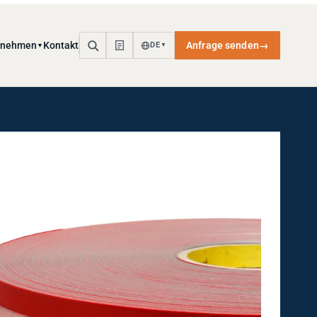
rnehmen
Kontakt
Anfrage senden
→
DE
▼
▼