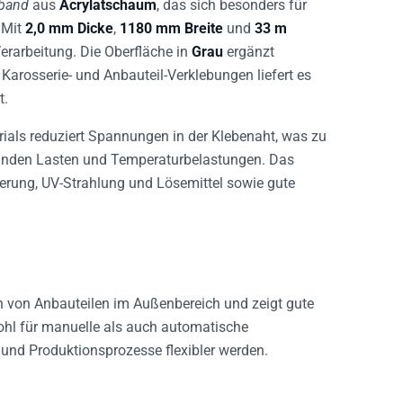
eband
aus
Acrylatschaum
, das sich besonders für
 Mit
2,0 mm Dicke
,
1180 mm Breite
und
33 m
Verarbeitung. Die Oberfläche in
Grau
ergänzt
arosserie- und Anbauteil-Verklebungen liefert es
t.
ials reduziert Spannungen in der Klebenaht, was zu
elnden Lasten und Temperaturbelastungen. Das
terung, UV-Strahlung und Lösemittel sowie gute
n von Anbauteilen im Außenbereich und zeigt gute
ohl für manuelle als auch automatische
und Produktionsprozesse flexibler werden.