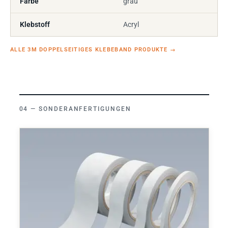
Farbe
grau
Klebstoff
Acryl
ALLE 3M DOPPELSEITIGES KLEBEBAND PRODUKTE
→
SONDERANFERTIGUNGEN