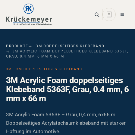
Skip to main navigation
Skip to main content
Skip to page footer
PRODUKTE
3M DOPPELSEITIGES KLEBEBAND
3M ACRYLIC FOAM DOPPELSEITIGES KLEBEBAND 5363F,
GRAU, 0.4 MM, 6 MM X 66 M
3M · 3M DOPPELSEITIGES KLEBEBAND
3M Acrylic Foam doppelseitiges
Klebeband 5363F, Grau, 0.4 mm, 6
mm x 66 m
3M Acrylic Foam 5363F – Grau, 0,4 mm, 6x66 m.
Doppelseitiges Acrylatschaumklebeband mit starker
Haftung im Automotive.