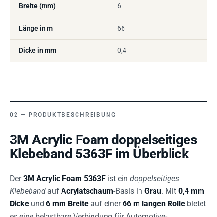
Breite (mm)
6
Länge in m
66
Dicke in mm
0,4
PRODUKTBESCHREIBUNG
3M Acrylic Foam doppelseitiges
Klebeband 5363F im Überblick
Der
3M Acrylic Foam 5363F
ist ein
doppelseitiges
Klebeband
auf
Acrylatschaum
-Basis in
Grau
. Mit
0,4 mm
Dicke
und
6 mm Breite
auf einer
66 m langen Rolle
bietet
es eine belastbare Verbindung für Automotive-