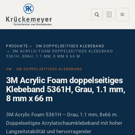
Skip to main navigation
Skip to main content
Skip to page footer
PRODUKTE
3M DOPPELSEITIGES KLEBEBAND
3M ACRYLIC FOAM DOPPELSEITIGES KLEBEBAND
5361H, GRAU, 1.1 MM, 8 MM X 66 M
3M · 3M DOPPELSEITIGES KLEBEBAND
3M Acrylic Foam doppelseitiges
Klebeband 5361H, Grau, 1.1 mm,
8 mm x 66 m
3M Acrylic Foam 5361H – Grau, 1.1 mm, 8x66 m.
Doppelseitiges Acrylatschaumklebeband mit hoher
Langzeitstabilität und hervorragender