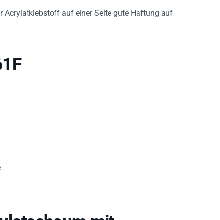
 Acrylatklebstoff auf einer Seite gute Haftung auf
61F
e
rylatschaum mit