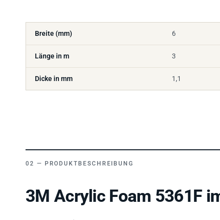
Breite (mm)
6
Länge in m
3
Dicke in mm
1,1
PRODUKTBESCHREIBUNG
3M Acrylic Foam 5361F im