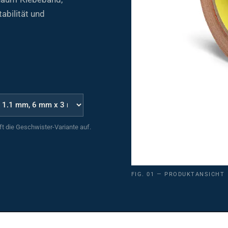
abilität und
uft die Geschwister-Variante auf.
FIG. 01 — PRODUKTANSICHT