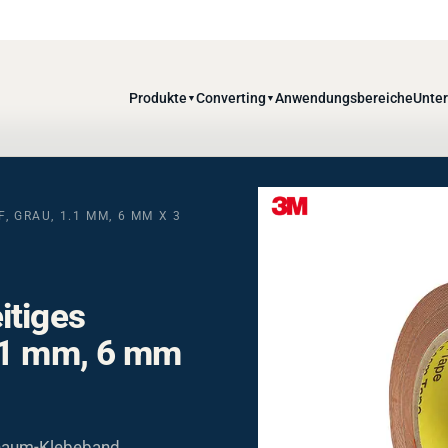
Produkte
Converting
Anwendungsbereiche
Unte
▼
▼
 GRAU, 1.1 MM, 6 MM X 3
itiges
.1 mm, 6 mm
haum-Klebeband,