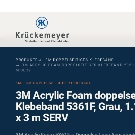
Skip to main navigation
Skip to main content
Skip to page footer
PRODUKTE
3M DOPPELSEITIGES KLEBEBAND
3M ACRYLIC FOAM DOPPELSEITIGES KLEBEBAND 5361F,
M SERV
3M · 3M DOPPELSEITIGES KLEBEBAND
3M Acrylic Foam doppelse
Klebeband 5361F, Grau, 1
x 3 m SERV
3M Acrylic Foam 5361F – Doppelseitiges Acrylatsc