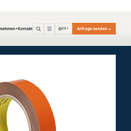
rnehmen
Kontakt
Anfrage senden
→
DE
▼
▼